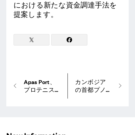
における新たな資金調達手法を
提案します。
Apas Port、
カンボジア
プロテニス
の首都プノ
プレーヤー
ンペンで、
黄川田莉子
暗号資産
選手とのス
xNFTアート
ポンサー契
が88人の人
約を締結
生を彩る