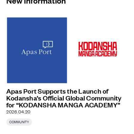
New Information
―HARVEST
FLOWがDour
Darcelsと仕
掛けるRWA
プロジェク
トが始動。
Apas Port Supports the Launch of
Kodansha’s Official Global Community
for “KODANSHA MANGA ACADEMY”
2026.04.20
COMMUNITY